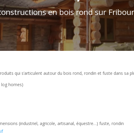
 constructions en bois rond sur Fribou
its qui s’articulent autour du bois rond, rondin et fuste dans sa plu
, log homes)
ensions (industriel, agricole, artisanal, équestre…) fuste, rondin
if