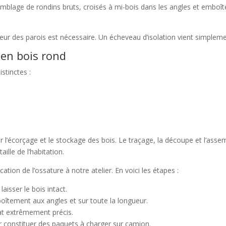
mblage de rondins bruts, croisés à mi-bois dans les angles et emboîtés
ieur des parois est nécessaire. Un écheveau d’isolation vient simpleme
 en bois rond
stinctes :
ur l’écorçage et le stockage des bois. Le traçage, la découpe et l’asse
ille de l’habitation.
ation de l’ossature à notre atelier. En voici les étapes :
aisser le bois intact.
oîtement aux angles et sur toute la longueur.
tat extrêmement précis.
constituer des paquets à charger sur camion.