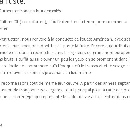
a fuste.
bâtiment en rondins bruts empilés.
ifiait un fût (tronc d’arbre), d’où l’extension du terme pour nommer un
tier.
truction, nous renvoie à la conquête de l’ouest Américain, avec ses 
ux leurs traditions, dont faisait partie la fuste. Encore aujourd’hui 
hnique est donc à rechercher dans les rigueurs du grand nord européen
bruts. Il suffit aussi d’ouvrir un peu les yeux en se promenant dans l
 Il est facile de comprendre qu’à l’époque où le transport et le sciag
onstruire avec les rondins provenant du lieu même.
econnaissons tout de même leur œuvre. A partir des années septantes,
pparition de tronçonneuses légères, l’outil principal pour la taille de
nné et stéréotypé qui représente le cadre de vie actuel. Entrer dans u
e.