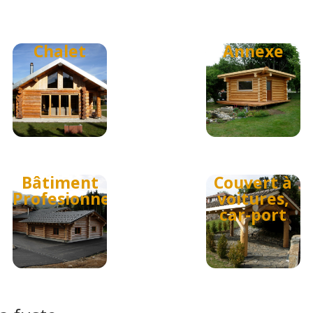
Chalet
Annexe
Bâtiment
Couvert à
Profesionnel
voitures,
car-port