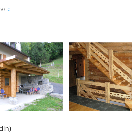
ires
ici
.
din)