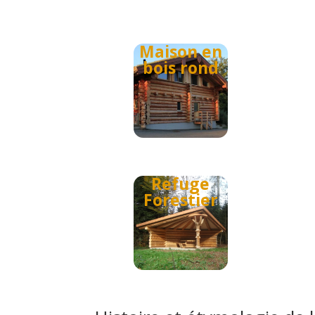
Maison en
bois rond
Refuge
Forestier