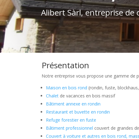
Alibert Sàrl, entreprise de
Présentation
Notre entreprise vous propose une gamme de produ
Maison en bois rond
(rondin, fuste, blockhaus
Chalet
de vacances en bois massif
Bâtiment annexe en rondin
Restaurant et buvette en rondin
Refuge forestier en fuste
Bâtiment professionnel
couvert de grandes dim
Couvert à voiture et autres en bois rond, mass