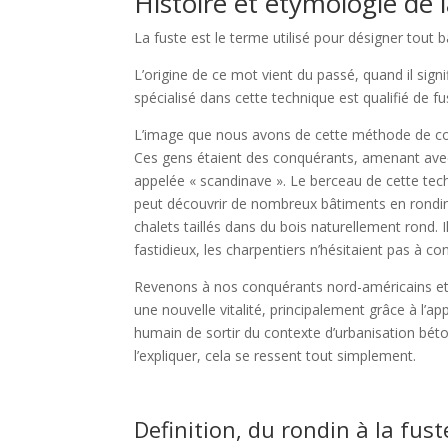
Histoire et étymologie de l
La fuste est le terme utilisé pour désigner tout 
L’origine de ce mot vient du passé, quand il sign
spécialisé dans cette technique est qualifié de fus
L’image que nous avons de cette méthode de cons
Ces gens étaient des conquérants, amenant avec e
appelée « scandinave ». Le berceau de cette tec
peut découvrir de nombreux bâtiments en rondins 
chalets taillés dans du bois naturellement rond.
fastidieux, les charpentiers n’hésitaient pas à c
Revenons à nos conquérants nord-américains et r
une nouvelle vitalité, principalement grâce à l’a
humain de sortir du contexte d’urbanisation béto
l’expliquer, cela se ressent tout simplement.
Definition, du rondin à la fust