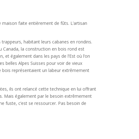
e maison faite entièrement de fûts. L’artisan
trappeurs, habitant leurs cabanes en rondins.
au Canada, la construction en bois rond est
, et également dans les pays de l’Est où l’on
es belles Alpes Suisses pour voir de vieux
e de bois représentaient un labeur extrêmement
 ils ont relancé cette technique en lui offrant
s bois. Mais également par le besoin extrêmement
ne fuste, c’est se ressourcer. Pas besoin de